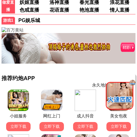
4K蓝光
4K蓝光
动作大片 · 肾上腺素飙升
疾速追杀4
敢死队4
动作/惊悚
动作/枪战